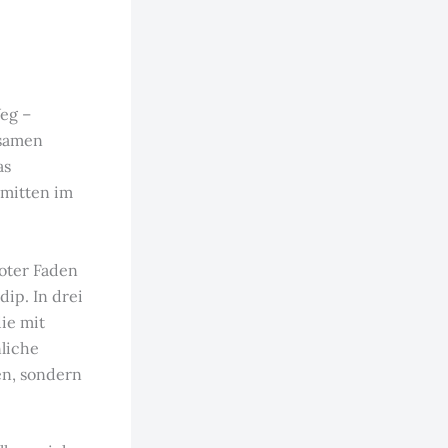
eg –
tsamen
as
 mitten im
oter Faden
dip. In drei
ie mit
liche
en, sondern