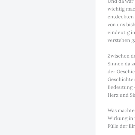
Und da war e
wichtig mac
entdeckten 
von uns bis
eindeutig i
verstehen g
Zwischen de
Sinnen da zu
der Geschic
Geschichten
Bedeutung –
Herz und Si
Was machte 
Wirkung in 
Fülle der E