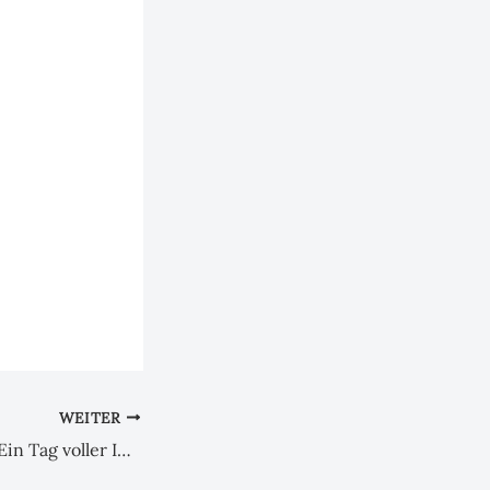
WEITER
GFK-Tag Mainz – Ein Tag voller Impulse, Begegnungen und Erkenntnisse aus der Gewaltfreien Kommunikation, ein Erfahrungsbericht