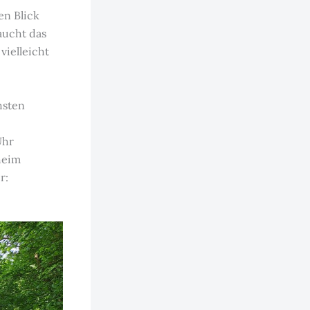
en Blick
aucht das
vielleicht
hsten
Uhr
heim
r: