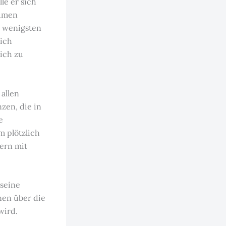
le er sich
äumen
e wenigsten
sich
lich zu
allen
zen, die in
e
 plötzlich
ern mit
seine
nen über die
wird.