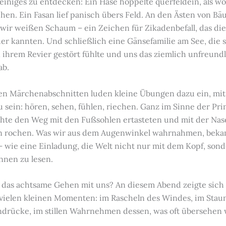
iniges zu entdecken: Ein Hase hoppelte querfeldein, als wol
hen. Ein Fasan lief panisch übers Feld. An den Ästen von B
wir weißen Schaum – ein Zeichen für Zikadenbefall, das di
her kannten. Und schließlich eine Gänsefamilie am See, die 
n ihrem Revier gestört fühlte und uns das ziemlich unfreund
ab.
n Märchenabschnitten luden kleine Übungen dazu ein, mit 
 sein: hören, sehen, fühlen, riechen. Ganz im Sinne der Prin
hte den Weg mit den Fußsohlen ertasteten und mit der Nas
 rochen. Was wir aus dem Augenwinkel wahrnahmen, bekam
 wie eine Einladung, die Welt nicht nur mit dem Kopf, sond
nnen zu lesen.
das achtsame Gehen mit uns? An diesem Abend zeigte sich 
vielen kleinen Momenten: im Rascheln des Windes, im Stau
indrücke, im stillen Wahrnehmen dessen, was oft übersehen 