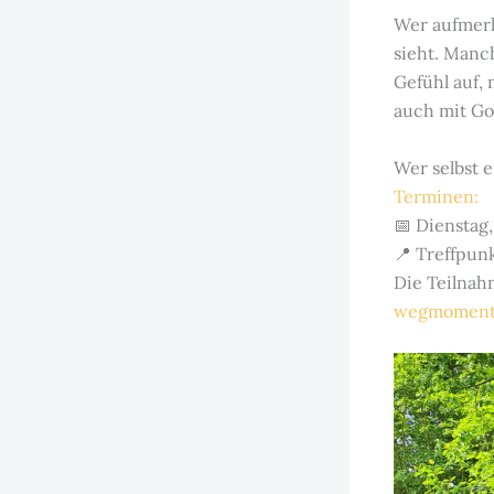
Wer aufmerk
sieht. Manc
Gefühl auf, 
auch mit Go
Wer selbst 
Terminen:
📅 Dienstag,
📍 Treffpun
Die Teilnahm
wegmoment