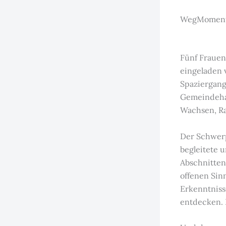
WegMomente
Fünf Frauen
eingeladen
Spaziergang
Gemeindehau
Wachsen, Ra
Der Schwerp
begleitete u
Abschnitten
offenen Sin
Erkenntniss
entdecken. 